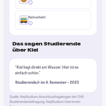
Nahverkehr
Das sagen Studierende
über Kiel
"Kiel liegt direkt am Wasser. Hier ist es
"K
einfach schön."
se
St
Studierende/r im 4. Semester – 2023
St
Quelle: HeyStudium-Anschlussfragebogen der CHE-
Studierendenbefragung, HeyStudium User:innen-