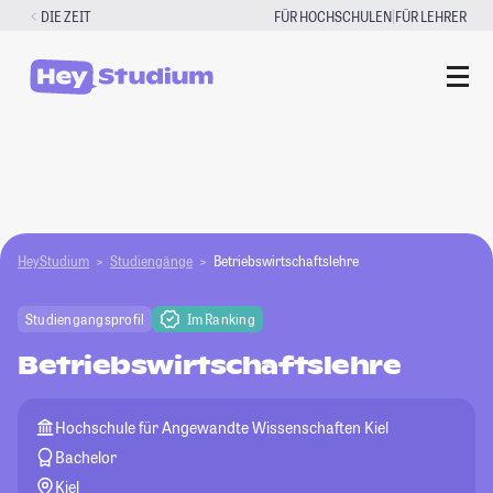
Zum
|
DIE ZEIT
FÜR HOCHSCHULEN
FÜR LEHRER
Inhalt
springen
HeyStudium
Studiengänge
Betriebswirtschaftslehre
Studiengangsprofil
Im Ranking
Betriebswirtschaftslehre
Hochschule für Angewandte Wissenschaften Kiel
Bachelor
Kiel