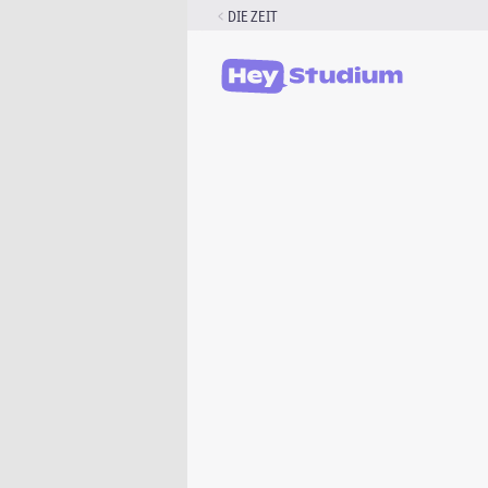
Zum
DIE ZEIT
Inhalt
springen