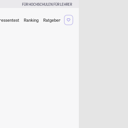
|
FÜR HOCHSCHULEN
FÜR LEHRER
ressentest
Ranking
Ratgeber