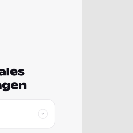
ales
agen