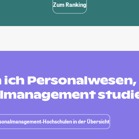
Zum Ranking
 ich Personalwesen,
lmanagement studi
rsonalmanagement-Hochschulen in der Übersicht