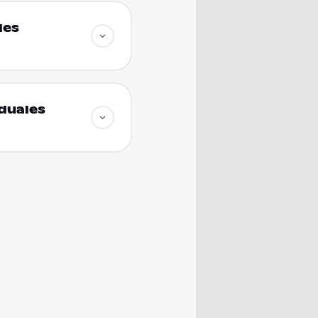
les
duales