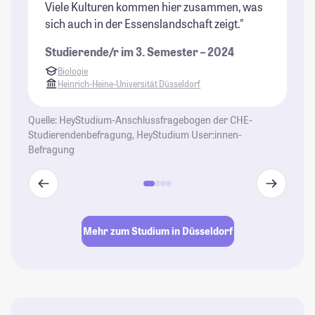
Viele Kulturen kommen hier zusammen, was
ve
sich auch in der Essenslandschaft zeigt."
St
Studierende/r im 3. Semester – 2024
Biologie
Heinrich-Heine-Universität Düsseldorf
Quelle: HeyStudium-Anschlussfragebogen der CHE-
Studierendenbefragung, HeyStudium User:innen-
Befragung
Mehr zum Studium in Düsseldorf