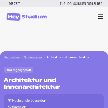
Zum
|
DIE ZEIT
FÜR HOCHSCHULEN
FÜR LEHRER
Inhalt
springen
HeyStudium
Studiengänge
Architektur und Innenarchitektur
Studiengangsprofil
Architektur und
Innenarchitektur
Hochschule Düsseldorf
Bachelor