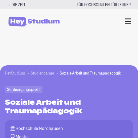
Zum
|
DIE ZEIT
FÜR HOCHSCHULEN
FÜR LEHRER
Inhalt
springen
HeyStudium
Studiengänge
Soziale Arbeit und Traumapädagogik
Studiengangsprofil
Soziale Arbeit und
Traumapädagogik
Hochschule Nordhausen
Master