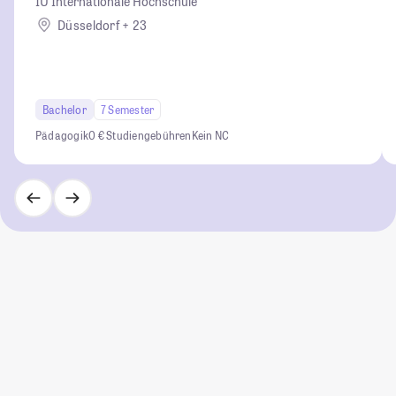
IU Internationale Hochschule
Düsseldorf + 23
Bachelor
7 Semester
Pädagogik
0 € Studiengebühren
Kein NC