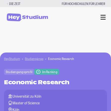
Zum
|
DIE ZEIT
FÜR HOCHSCHULEN
FÜR LEHRER
Inhalt
springen
HeyStudium
Studiengänge
Economic Research
Studiengangsprofil
Im Ranking
Economic Research
Universität zu Köln
Master of Science
Köln