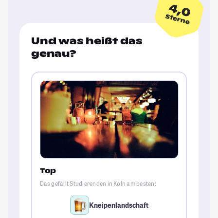
4,0
Sterne
Und was heißt das
genau?
Top
Das gefällt Studierenden in Köln am besten:
Kneipenlandschaft