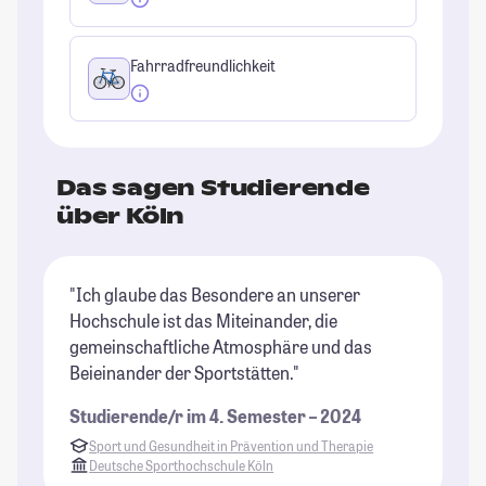
Fahrradfreundlichkeit
Das sagen Studierende
über Köln
"Ich glaube das Besondere an unserer
"K
Hochschule ist das Miteinander, die
es
gemeinschaftliche Atmosphäre und das
Le
Beieinander der Sportstätten."
ha
Studierende/r im 4. Semester – 2024
St
Sport und Gesundheit in Prävention und Therapie
Deutsche Sporthochschule Köln