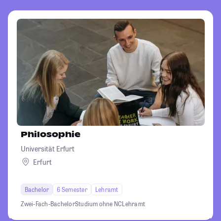
Philosophie
Universität Erfurt
Erfurt
Bachelor
6 Semester
Lehramt
Zwei-Fach-Bachelor
Studium ohne NC
Lehramt