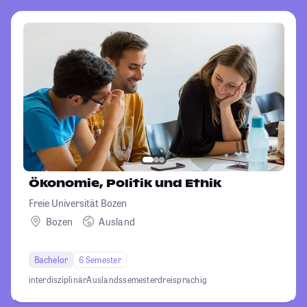
Ökonomie, Politik und Ethik
Freie Universität Bozen
Bozen
Ausland
Bachelor
6 Semester
interdisziplinär
Auslandssemester
dreisprachig