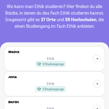
Wo kann man Ethik studieren? Hier findest du alle
Städte, in denen du das Fach Ethik studieren kannst.
Insgesamt gibt es
37 Orte
und
38 Hochschulen
, die
einen Studiengang im Fach Ethik anbieten.
Mainz
Ethik
5 Studiengänge
Jena
Ethik
5 Studiengänge
Berlin
Ethik