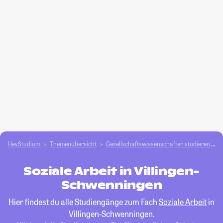
HeyStudium
Themenübersicht
Gesellschafts­­wissenschaften studieren
S
Soziale Arbeit in Villingen-
Schwenningen
Hier findest du alle Studiengänge zum Fach
Soziale Arbeit
in
Villingen-Schwenningen.