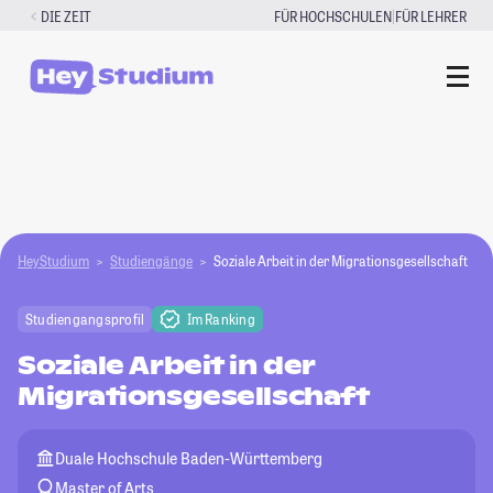
Zum
|
DIE ZEIT
FÜR HOCHSCHULEN
FÜR LEHRER
Inhalt
springen
HeyStudium
Studiengänge
Soziale Arbeit in der Migrationsgesellschaft
Studiengangsprofil
Im Ranking
Soziale Arbeit in der
Migrationsgesellschaft
Duale Hochschule Baden-Württemberg
Master of Arts