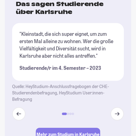
Das sagen Studierende
über Karlsruhe
"Kleinstadt, die sich super eignet, um zum
"K
ersten Mal alleine zu wohnen. Wer die große
St
Vielfältigkeit und Diversität sucht, wird in
St
Karlsruhe aber nicht alles antreffen."
Studierende/r im 4. Semester – 2023
Quelle: HeyStudium-Anschlussfragebogen der CHE-
Studierendenbefragung, HeyStudium User:innen-
Befragung
Mehr zum Studium in Karlsruhe