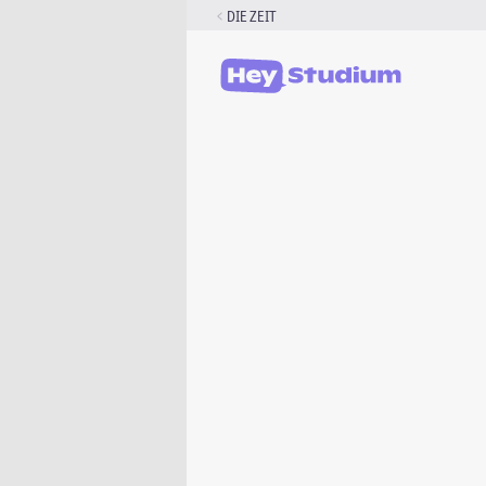
Zum
DIE ZEIT
Inhalt
springen