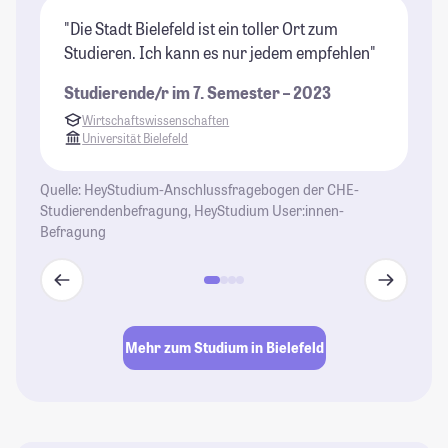
"Die Stadt Bielefeld ist ein toller Ort zum
"B
Studieren. Ich kann es nur jedem empfehlen"
Ba
un
Studierende/r im 7. Semester – 2023
Se
Wirtschaftswissenschaften
ei
Universität Bielefeld
St
Quelle: HeyStudium-Anschlussfragebogen der CHE-
Studierendenbefragung, HeyStudium User:innen-
Befragung
Mehr zum Studium in Bielefeld