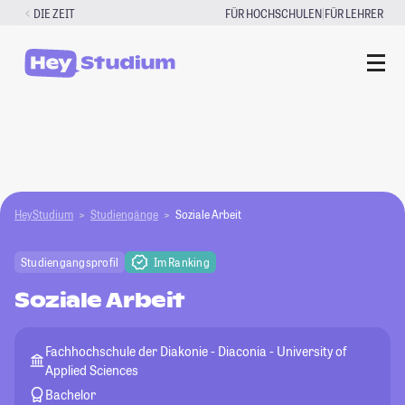
Zum
|
DIE ZEIT
FÜR HOCHSCHULEN
FÜR LEHRER
Inhalt
springen
HeyStudium
Studiengänge
Soziale Arbeit
Studiengangsprofil
Im Ranking
Soziale Arbeit
Fachhochschule der Diakonie - Diaconia - University of
Applied Sciences
Bachelor