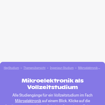
HeyStudium
Themenübersicht
Ingenieur-Studium
Mikroelektronik
Vo
Mikroelektronik als
Vollzeitstudium
Alle Studiengänge für ein Vollzeitstudium im Fach
Mikroelektronik
auf einem Blick. Klicke auf die