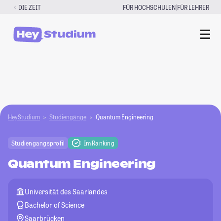
Zum
|
DIE ZEIT
FÜR HOCHSCHULEN
FÜR LEHRER
Inhalt
springen
HeyStudium
Studiengänge
Quantum Engineering
Studiengangsprofil
Im Ranking
Quantum Engineering
Universität des Saarlandes
Bachelor of Science
Saarbrücken