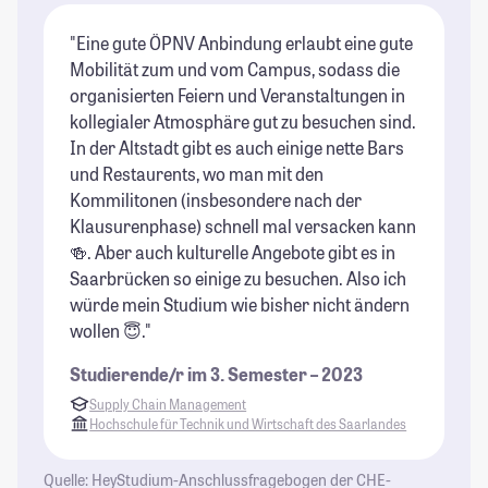
"Eine gute ÖPNV Anbindung erlaubt eine gute
"d
Mobilität zum und vom Campus, sodass die
um
organisierten Feiern und Veranstaltungen in
At
kollegialer Atmosphäre gut zu besuchen sind.
do
In der Altstadt gibt es auch einige nette Bars
un
und Restaurents, wo man mit den
au
Kommilitonen (insbesondere nach der
Ca
Klausurenphase) schnell mal versacken kann
Ca
🍻. Aber auch kulturelle Angebote gibt es in
ha
Saarbrücken so einige zu besuchen. Also ich
Me
würde mein Studium wie bisher nicht ändern
Kn
wollen 😇."
Fa
(w
Studierende/r im 3. Semester – 2023
si
Supply Chain Management
St
Hochschule für Technik und Wirtschaft des Saarlandes
Quelle: HeyStudium-Anschlussfragebogen der CHE-