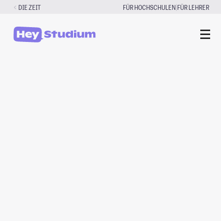
Zum
|
DIE ZEIT
FÜR HOCHSCHULEN
FÜR LEHRER
Inhalt
springen