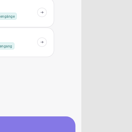
diengänge
iengang