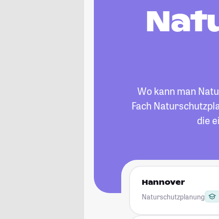
Nat
Wo kann man Naturs
Fach Naturschutzpla
die 
Hannover
Naturschutzplanung