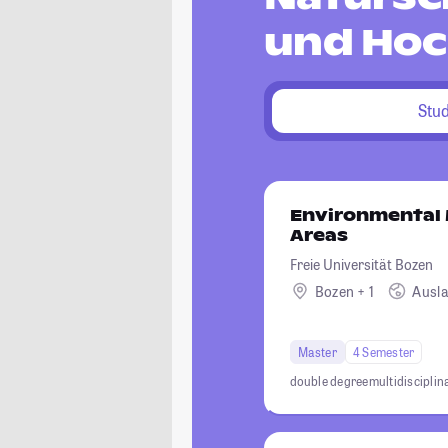
und Hoc
Stu
Environmental
Areas
Freie Universität Bozen
Bozen + 1
Ausl
Master
4 Semester
double degree
multidisciplin