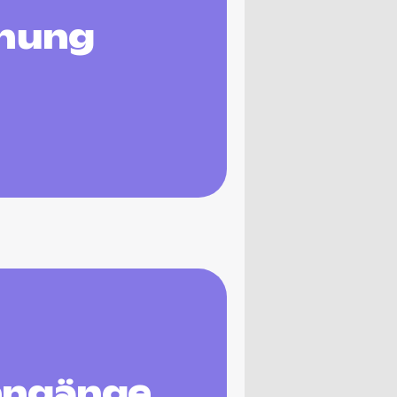
anung
engänge