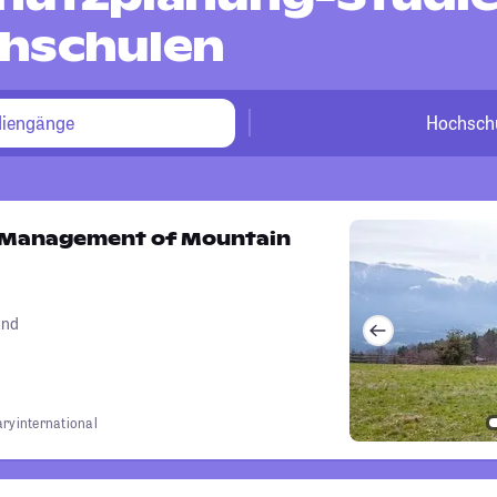
hschulen
diengänge
Hochsch
 Management of Mountain
and
ary
international