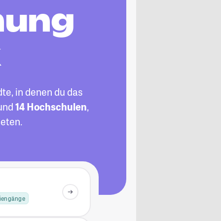
nung
k
te, in denen du das
und
14 Hochschulen
,
eten.
diengänge