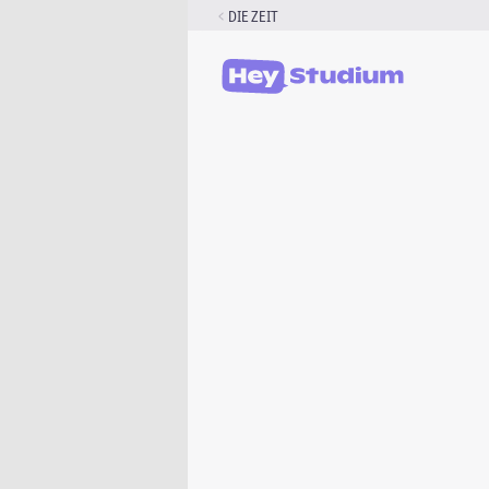
Zum
DIE ZEIT
Inhalt
springen