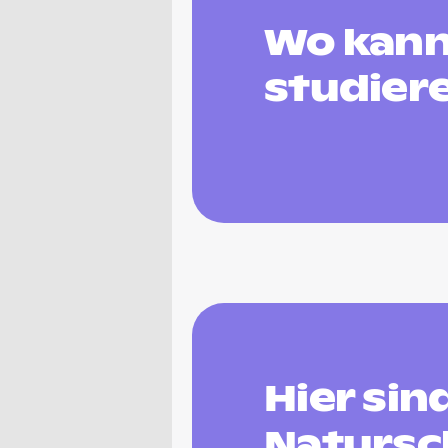
Wo kann
studier
Hier si
Natursc