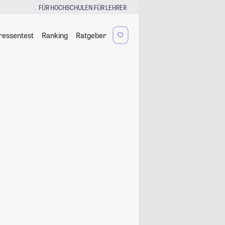
|
FÜR HOCHSCHULEN
FÜR LEHRER
ressentest
Ranking
Ratgeber