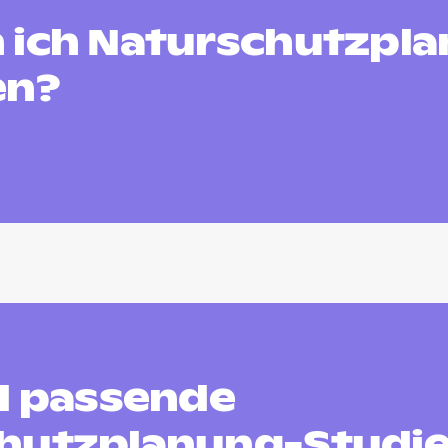
 ich Naturschutzpl
en?
nd passende
hutzplanung-Studi