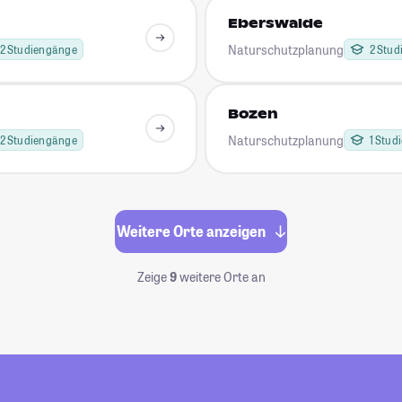
Eberswalde
Naturschutzplanung
2 Studiengänge
2 Stu
Bozen
Naturschutzplanung
2 Studiengänge
1 Stud
Weitere Orte anzeigen
Zeige
9
weitere Orte an