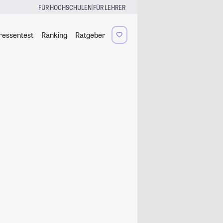
|
FÜR HOCHSCHULEN
FÜR LEHRER
ressentest
Ranking
Ratgeber