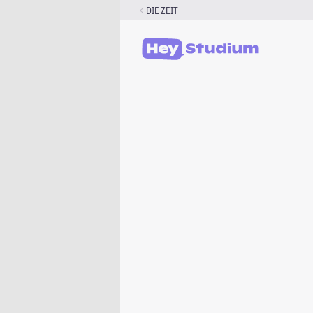
Zum
DIE ZEIT
Inhalt
springen