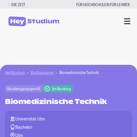
Zum
|
DIE ZEIT
FÜR HOCHSCHULEN
FÜR LEHRER
Inhalt
springen
HeyStudium
Studiengänge
Biomedizinische Technik
Studiengangsprofil
Im Ranking
Biomedizinische Technik
Universität Ulm
Bachelor
Ulm