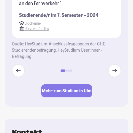
an den Fernverkehr"
St
Studierende/r im 7. Semester – 2024
Biochemie
Universität Ulm
Quelle: HeyStudium-Anschlussfragebogen der CHE-
Studierendenbefragung, HeyStudium User:innen-
Befragung
Mehr zum Studium in Ulm
Kontakt