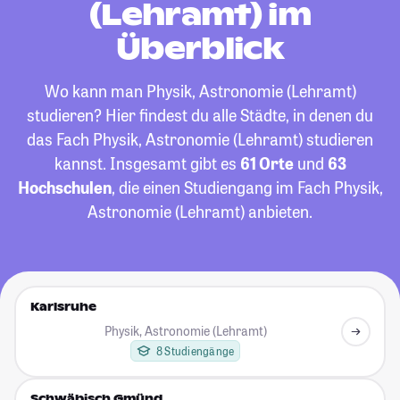
(Lehramt) im
Überblick
Wo kann man Physik, Astronomie (Lehramt)
studieren? Hier findest du alle Städte, in denen du
das Fach Physik, Astronomie (Lehramt) studieren
kannst. Insgesamt gibt es
61 Orte
und
63
Hochschulen
, die einen Studiengang im Fach Physik,
Astronomie (Lehramt) anbieten.
Karlsruhe
Physik, Astronomie (Lehramt)
8 Studiengänge
Schwäbisch Gmünd