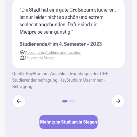
"Die Stadt hat eine gute Größe zum studieren,
"D
ist nur leider nicht so schön und extrem
pa
schlecht angebunden. Dafür sind die
ha
Mietpreise sehr günstig."
da
(u
Studierende/r im 4. Semester – 2023
Dü
Accounting, Auditing and Taxation
St
Universität Siegen
Quelle: HeyStudium-Anschlussfragebogen der CHE-
Studierendenbefragung, HeyStudium User:innen-
Befragung
Mehr zum Studium in Siegen