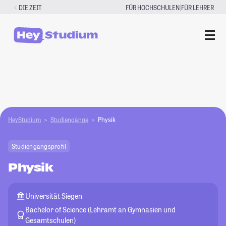
Zum
|
DIE ZEIT
FÜR HOCHSCHULEN
FÜR LEHRER
Inhalt
springen
HeyStudium
Studiengänge
Physik
Studiengangsprofil
Physik
Universität Siegen
Bachelor of Science (Lehramt an Gymnasien und
Gesamtschulen)