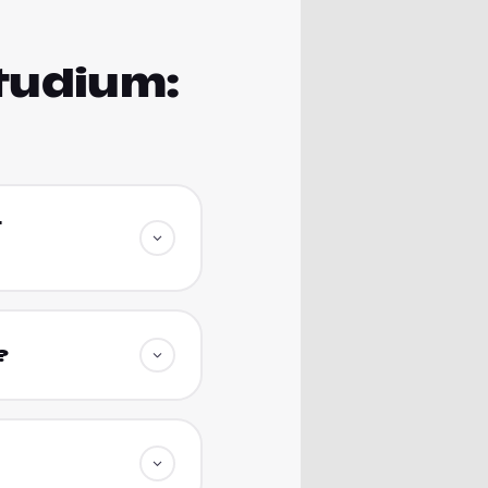
studium:
t
?