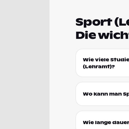
Sport (L
Die wic
Wie viele Studi
(Lehramt)?
Wo kann man Spo
Wie lange dauer