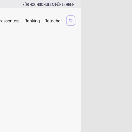
|
FÜR HOCHSCHULEN
FÜR LEHRER
ressentest
Ranking
Ratgeber