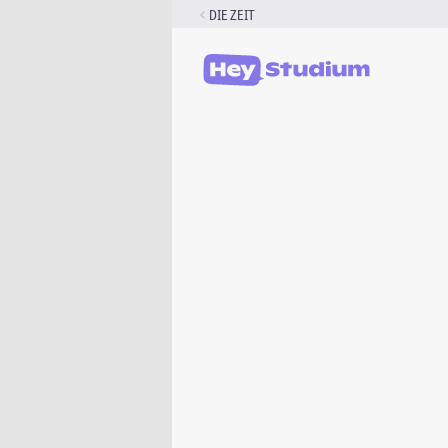
Zum
DIE ZEIT
Inhalt
springen