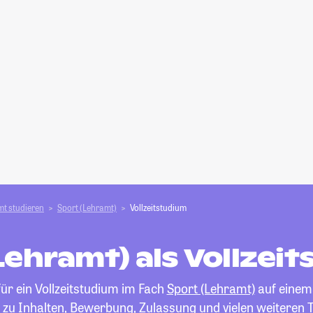
t studieren
Sport (Lehramt)
Vollzeitstudium
Lehramt) als Vollzei
für ein Vollzeitstudium im Fach
Sport (Lehramt)
auf einem B
 zu Inhalten, Bewerbung, Zulassung und vielen weiteren 