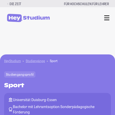
Zum
|
DIE ZEIT
FÜR HOCHSCHULEN
FÜR LEHRER
Inhalt
springen
HeyStudium
Studiengänge
Sport
Studiengangsprofil
Sport
Universität Duisburg-Essen
Bachelor mit Lehramtsoption Sonderpädagogische
Förderung