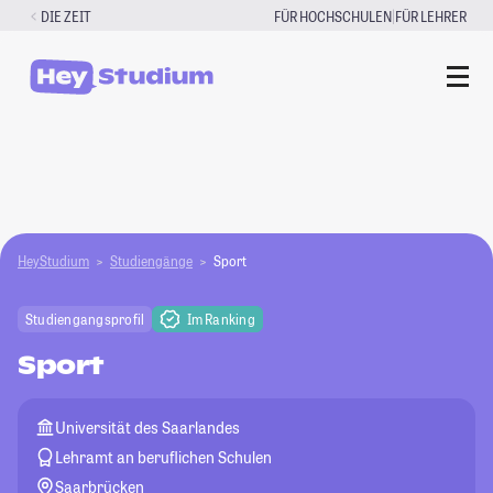
Zum
|
DIE ZEIT
FÜR HOCHSCHULEN
FÜR LEHRER
Inhalt
springen
HeyStudium
Studiengänge
Sport
Studiengangsprofil
Im Ranking
Sport
Universität des Saarlandes
Lehramt an beruflichen Schulen
Saarbrücken