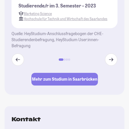
St
Studierende/r im 3. Semester – 2023
se
Marketing Science
ei
Hochschule für Technik und Wirtschaft des Saarlandes
pe
is
Quelle: HeyStudium-Anschlussfragebogen der CHE-
an
Studierendenbefragung, HeyStudium User:innen-
Fr
Befragung
be
al
St
Mehr zum Studium in Saarbrücken
Kontakt