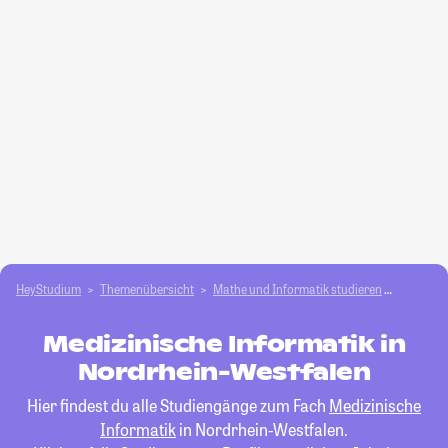
HeyStudium
Themenübersicht
Mathe und Informatik studieren
Medizini
Medizinische Informatik in
Nordrhein-Westfalen
Hier findest du alle Studiengänge zum Fach
Medizinische
Informatik
in Nordrhein-Westfalen.