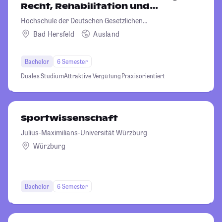
Recht, Rehabilitation und
Verwaltung
Hochschule der Deutschen Gesetzlichen
Unfallversicherung (HGU)
Bad Hersfeld
Ausland
Bachelor
6 Semester
Duales Studium
Attraktive Vergütung
Praxisorientiert
Sportwissenschaft
Julius-Maximilians-Universität Würzburg
Würzburg
Bachelor
6 Semester