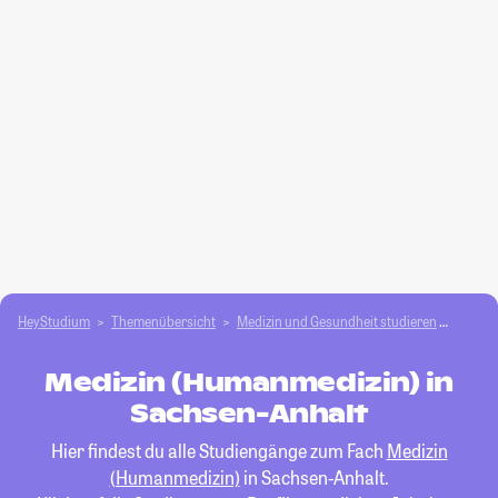
HeyStudium
Themenübersicht
Medizin und Gesundheit studieren
Medizi
Medizin (Humanmedizin) in
Sachsen-Anhalt
Hier findest du alle Studiengänge zum Fach
Medizin
(Humanmedizin)
in Sachsen-Anhalt.