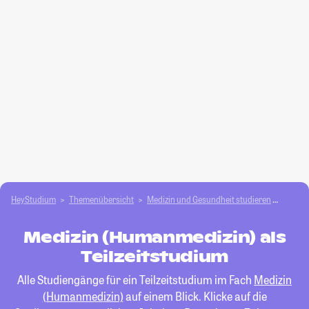
HeyStudium
Themenübersicht
Medizin und Gesundheit studieren
Medizi
Medizin (Humanmedizin) als
Teilzeitstudium
Alle Studiengänge für ein Teilzeitstudium im Fach
Medizin
(Humanmedizin)
auf einem Blick. Klicke auf die