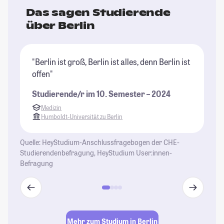
Das sagen Studierende
über Berlin
"Berlin ist groß, Berlin ist alles, denn Berlin ist
"D
offen"
in
gi
Studierende/r im 10. Semester – 2024
St
Medizin
Humboldt-Universität zu Berlin
Quelle: HeyStudium-Anschlussfragebogen der CHE-
Studierendenbefragung, HeyStudium User:innen-
Befragung
Mehr zum Studium in Berlin