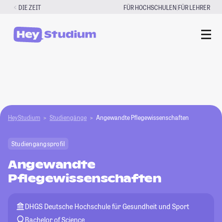
Zum
|
DIE ZEIT
FÜR HOCHSCHULEN
FÜR LEHRER
Inhalt
springen
HeyStudium
Studiengänge
Angewandte Pflegewissenschaften
Studiengangsprofil
Angewandte
Pflegewissenschaften
DHGS Deutsche Hochschule für Gesundheit und Sport
Bachelor of Science