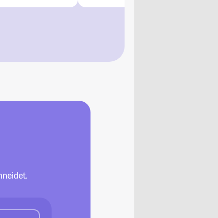
neidet.