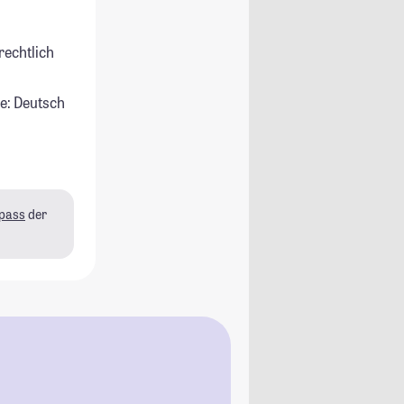
rechtlich
e: Deutsch
pass
der