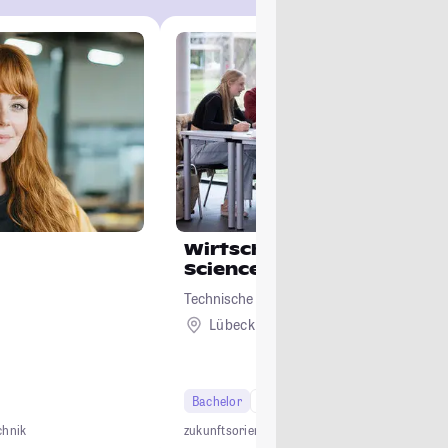
Wirtschaftsinformatik/ D
Science
Technische Hochschule Lübeck
Lübeck
Bachelor
6 Semester
chnik
zukunftsorientiert
anwendungsnah
interdiszipli