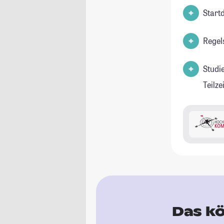
Start
Regel
Studi
Teilz
Das kö