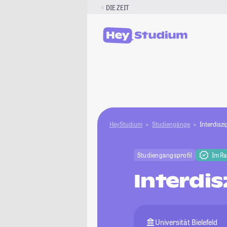
Zum
DIE ZEIT
Inhalt
springen
HeyStudium
Studiengänge
Interdiszi
Studiengangsprofil
Im R
Interdis
Universität Bielefeld