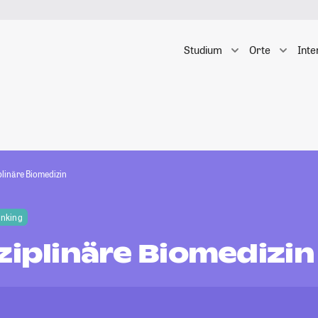
Studium
Orte
Inte
plinäre Biomedizin
anking
ziplinäre Biomedizin