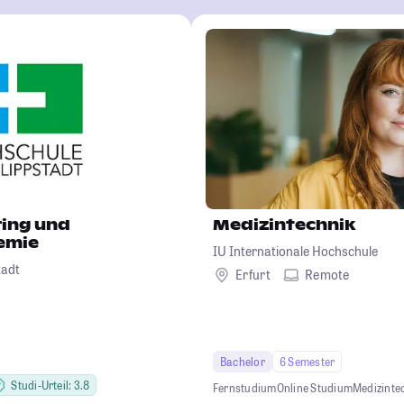
ing und
Medizintechnik
emie
IU Internationale Hochschule
tadt
Erfurt
Remote
Bachelor
6 Semester
Studi-Urteil: 3.8
Fernstudium
Online Studium
Medizinte