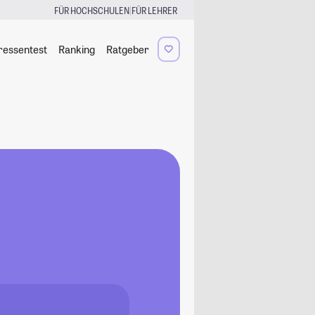
|
FÜR HOCHSCHULEN
FÜR LEHRER
ressentest
Ranking
Ratgeber