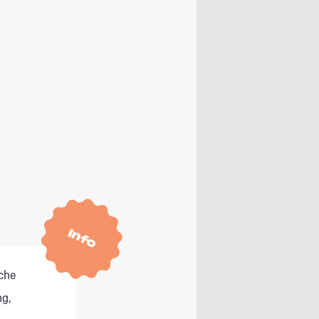
Info
che
g,