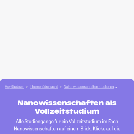
HeyStudium
Themenübersicht
Natur­wissenschaften studieren
Nanowis
Nanowissenschaften als
Vollzeitstudium
Alle Studiengänge für ein Vollzeitstudium im Fach
Nanowissenschaften
auf einem Blick. Klicke auf die