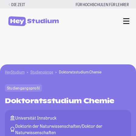
Zum
|
DIE ZEIT
FÜR HOCHSCHULEN
FÜR LEHRER
Inhalt
springen
HeyStudium
Studiengänge
Doktoratsstudium Chemie
Studiengangsprofil
Doktoratsstudium Chemie
Universität Innsbruck
Doktorin der Naturwissenschaften/Doktor der
Naturwissenschaften