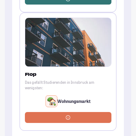
Flop
Das gefällt Studierenden in Innsbruck am
wenigsten:
Wohnungsmarkt