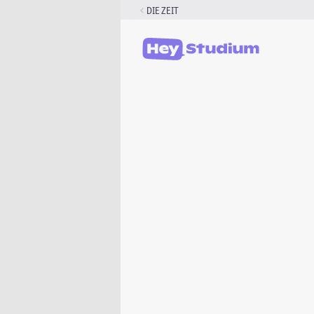
Zum
DIE ZEIT
Inhalt
springen