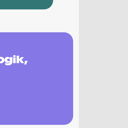
ogik,