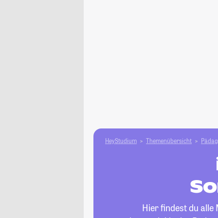
HeyStudium
Themenübersicht
Pädag
So
Hier findest du all