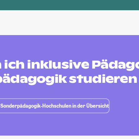
ich inklusive Pädag
ädagogik studieren
k, Sonderpädagogik-Hochschulen in der Übersicht