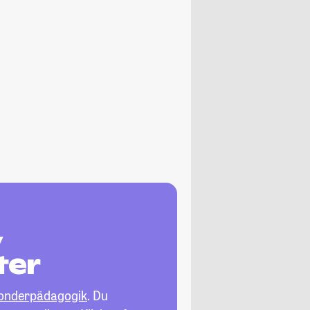
,
ter
 Sonderpädagogik
. Du