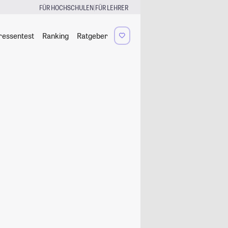
|
FÜR HOCHSCHULEN
FÜR LEHRER
ressentest
Ranking
Ratgeber