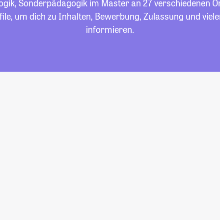
ogik, Sonderpädagogik im Master an 27 verschiedenen Ort
file, um dich zu Inhalten, Bewerbung, Zulassung und viel
informieren.