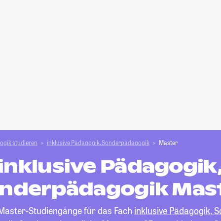
ogik studieren
inklusive Pädagogik, Sonderpädagogik
Master
inklusive Pädagogik
nderpädagogik Mas
e Master-Studiengänge für das Fach
inklusive Pädagogik,