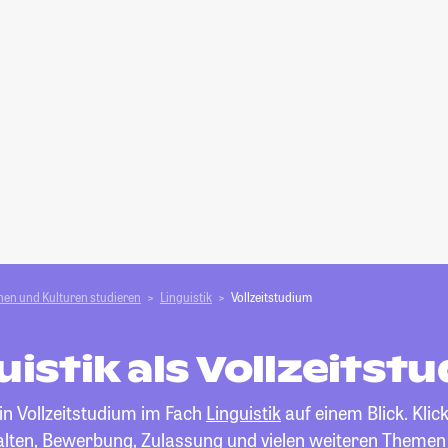
en und Kulturen studieren
Linguistik
Vollzeitstudium
uistik als Vollzeitst
in Vollzeitstudium im Fach
Linguistik
auf einem Blick. Klic
alten, Bewerbung, Zulassung und vielen weiteren Themen 