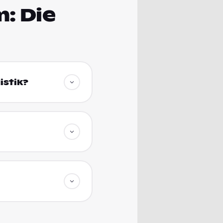
m: Die
istik?