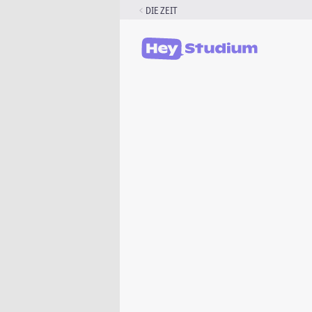
Zum
DIE ZEIT
Inhalt
springen