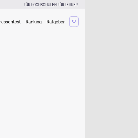
|
FÜR HOCHSCHULEN
FÜR LEHRER
ressentest
Ranking
Ratgeber