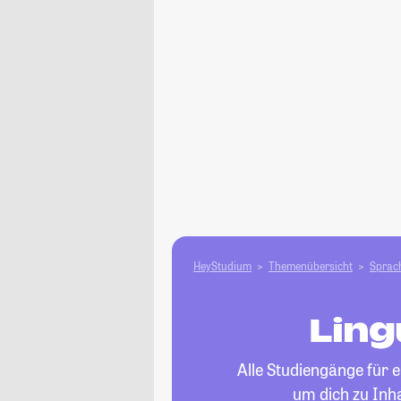
HeyStudium
Themenübersicht
Sprach
Ling
Alle Studiengänge für e
um dich zu Inh