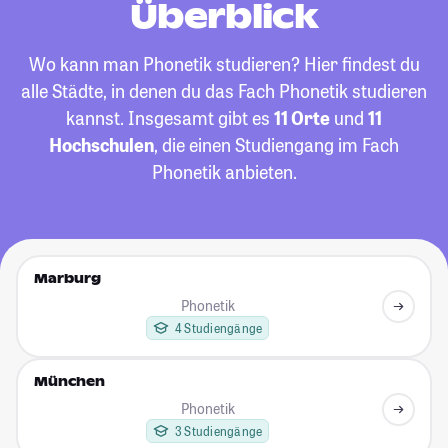
Überblick
Wo kann man Phonetik studieren? Hier findest du
alle Städte, in denen du das Fach Phonetik studieren
kannst. Insgesamt gibt es
11 Orte
und
11
Hochschulen
, die einen Studiengang im Fach
Phonetik anbieten.
Marburg
Phonetik
4 Studiengänge
München
Phonetik
3 Studiengänge