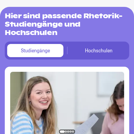
Hier sind passende Rhetorik-
Studiengänge und
Hochschulen
Studiengänge
Hochschulen