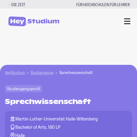
Zum
|
DIE ZEIT
FÜR HOCHSCHULEN
FÜR LEHRER
Inhalt
springen
HeyStudium
Studiengänge
Sprechwissenschaft
Studiengangsprofil
Sprechwissenschaft
Martin-Luther-Universität Halle-Wittenberg
Bachelor of Arts, 180 LP
Halle