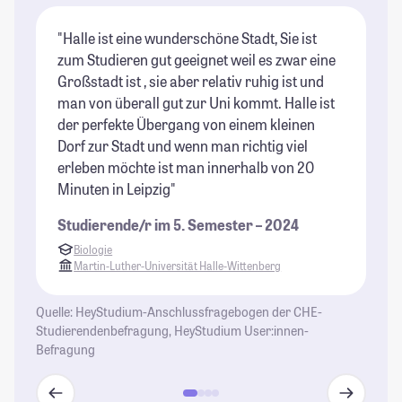
"Halle ist eine wunderschöne Stadt, Sie ist
"H
zum Studieren gut geeignet weil es zwar eine
ei
Großstadt ist , sie aber relativ ruhig ist und
gr
man von überall gut zur Uni kommt. Halle ist
St
der perfekte Übergang von einem kleinen
Dorf zur Stadt und wenn man richtig viel
erleben möchte ist man innerhalb von 20
Minuten in Leipzig"
Studierende/r im 5. Semester – 2024
Biologie
Martin-Luther-Universität Halle-Wittenberg
Quelle: HeyStudium-Anschlussfragebogen der CHE-
Studierendenbefragung, HeyStudium User:innen-
Befragung