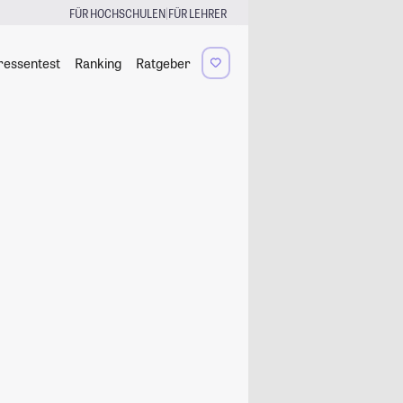
|
FÜR HOCHSCHULEN
FÜR LEHRER
ressentest
Ranking
Ratgeber