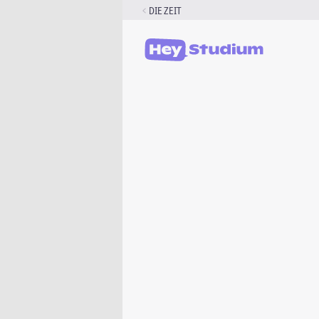
Zum
DIE ZEIT
Inhalt
springen