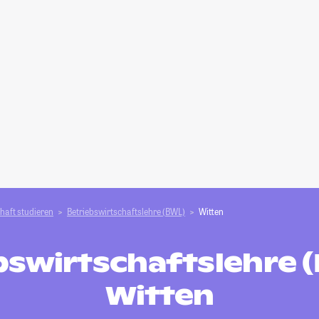
haft studieren
Betriebswirtschaftslehre (BWL)
Witten
bswirtschaftslehre (
Witten