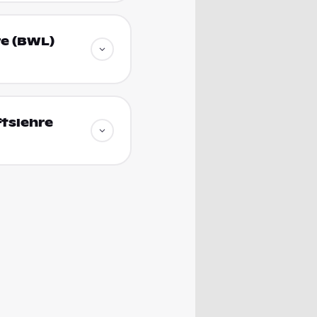
re (BWL)
tslehre