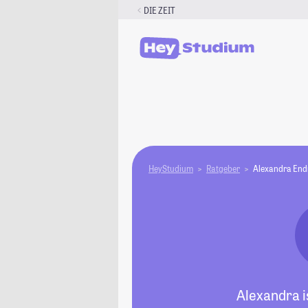
Zum
DIE ZEIT
Inhalt
springen
HeyStudium
Ratgeber
Alexandra End
Alexandra i