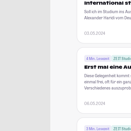
International st
Soll ich im Studium ins A
Alexander Haridi vom De
03.05.2024
4 Min. Lesezeit
ZEIT Studi
Erst mal eine A
Diese Gelegenheit kommt s
einmal frei, oft für ein g
Verschiedenes auszuprobie
06.05.2024
3 Min. Lesezeit
ZEIT Studi