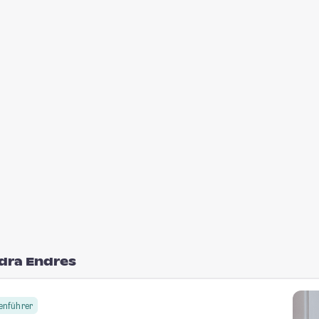
ndra Endres
enführer