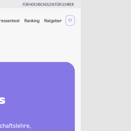
|
FÜR HOCHSCHULEN
FÜR LEHRER
ressentest
Ranking
Ratgeber
s
chaftslehre,