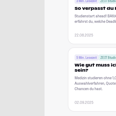
3 Min. Lesezeit
ZEIT Studi
So verpasst du 
Studienstart ahead! BAfö
erfährst du, welche Deadli
22.08.2025
5 Min. Lesezeit
ZEIT Studi
Wie gut muss ic
sein?
Medizin studieren ohne 1,0
Auswahlverfahren, Quoten
Chancen du hast.
02.09.2025