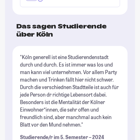
Das sagen Studierende
über Köln
"Köln generell ist eine Studierendenstadt
"K
durch und durch. Es ist immer was los und
se
man kann viel unternehmen. Vor allem Party
Mö
machen und Trinken fällt hier nicht schwer.
ab
Durch die verschiednen Stadtteile ist auch für
fü
jede Person dr richtige Lebensort dabei.
Kö
Besonders ist die Mentalität der Kölner
Gr
Einwohner*innen, die sehr offen und
Ch
freundlich sind, aber manchmal auch kein
St
Blatt vor den Mund nehmen."
Studierende/r im 5. Semester – 2024