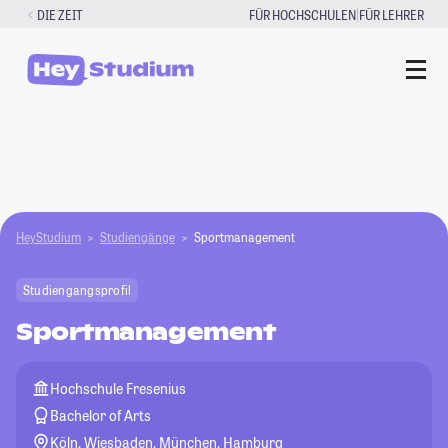
Zum
|
DIE ZEIT
FÜR HOCHSCHULEN
FÜR LEHRER
Inhalt
springen
HeyStudium
Studiengänge
Sportmanagement
Studiengangsprofil
Sportmanagement
Hochschule Fresenius
Bachelor of Arts
Köln, Wiesbaden, München, Hamburg