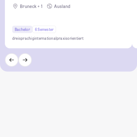
Bruneck + 1
Ausland
Bachelor
6 Semester
dreisprachig
international
praxisorientiert