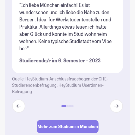
"Ich liebe München einfach! Es ist
"M
wunderschön und ich liebe die Nähe zu den
ke
Bergen. Ideal für Werkstudentenstellen und
Bi
Praktika. Allerdings etwas teuer, ich hatte
zu
aber Glück und konnte im Studiwohnheim
in
wohnen. Keine typische Studistadt vom Vibe
mö
her."
Mi
au
Studierende/r im 6. Semester – 2023
co
St
Quelle: HeyStudium-Anschlussfragebogen der CHE-
Studierendenbefragung, HeyStudium User:innen-
Befragung
Mehr zum Studium in München