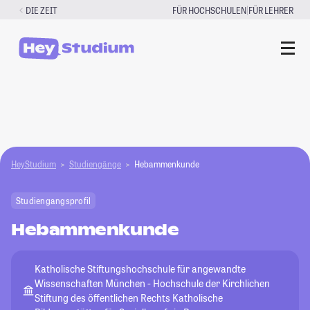
Zum
|
DIE ZEIT
FÜR HOCHSCHULEN
FÜR LEHRER
Inhalt
springen
HeyStudium
Studiengänge
Hebammenkunde
Studiengangsprofil
Hebammenkunde
Katholische Stiftungshochschule für angewandte
Wissenschaften München - Hochschule der Kirchlichen
Stiftung des öffentlichen Rechts Katholische