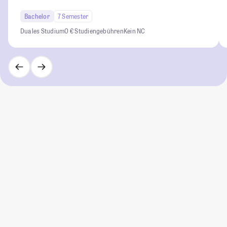
Bachelor
7 Semester
Duales Studium
0 € Studiengebühren
Kein NC