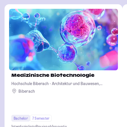
Medizinische Biotechnologie
Hochschule Biberach - Architektur und Bauwesen,
Betriebswirtschaft und Biotechnologie
Biberach
Bachelor
7 Semester
Interdisziplinär
Praxisnah
Innovativ