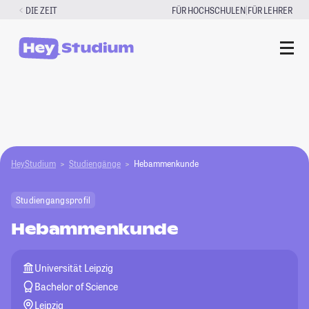
Zum
|
DIE ZEIT
FÜR HOCHSCHULEN
FÜR LEHRER
Inhalt
springen
HeyStudium
Studiengänge
Hebammenkunde
Studiengangsprofil
Hebammenkunde
Universität Leipzig
Bachelor of Science
Leipzig