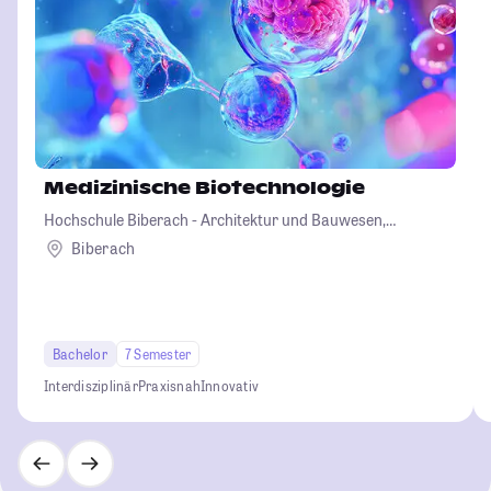
Medizinische Biotechnologie
Hochschule Biberach - Architektur und Bauwesen,
Betriebswirtschaft und Biotechnologie
Biberach
Bachelor
7 Semester
Interdisziplinär
Praxisnah
Innovativ