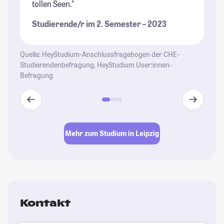
tollen Seen."
an
is
Studierende/r im 2. Semester – 2023
St
üb
Fr
Quelle: HeyStudium-Anschlussfragebogen der CHE-
Th
Studierendenbefragung, HeyStudium User:innen-
Befragung
St
Mehr zum Studium in Leipzig
Kontakt