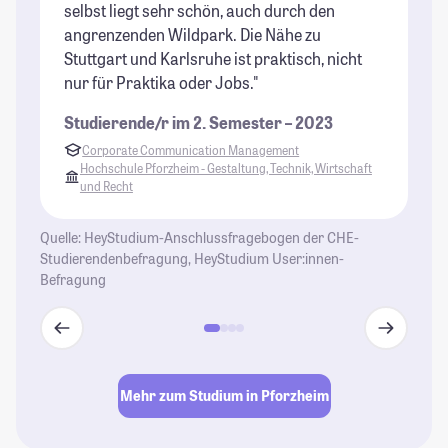
selbst liegt sehr schön, auch durch den
tr
angrenzenden Wildpark. Die Nähe zu
gi
Stuttgart und Karlsruhe ist praktisch, nicht
St
nur für Praktika oder Jobs."
St
Studierende/r im 2. Semester – 2023
Corporate Communication Management
Hochschule Pforzheim - Gestaltung, Technik, Wirtschaft
und Recht
Quelle: HeyStudium-Anschlussfragebogen der CHE-
Studierendenbefragung, HeyStudium User:innen-
Befragung
Mehr zum Studium in Pforzheim