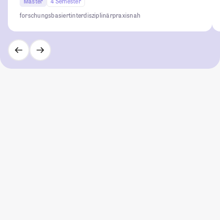
Master
4 Semester
forschungsbasiert
interdisziplinär
praxisnah