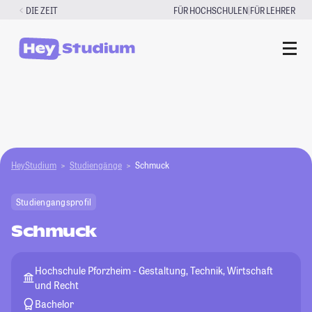
Zum
|
DIE ZEIT
FÜR HOCHSCHULEN
FÜR LEHRER
Inhalt
springen
HeyStudium
Studiengänge
Schmuck
Studiengangsprofil
Schmuck
Hochschule Pforzheim - Gestaltung, Technik, Wirtschaft
und Recht
Bachelor