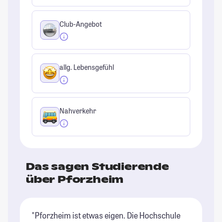
Club-Angebot
allg. Lebensgefühl
Nahverkehr
Das sagen Studierende
über Pforzheim
"Pforzheim ist etwas eigen. Die Hochschule
"D