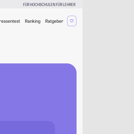
|
FÜR HOCHSCHULEN
FÜR LEHRER
ressentest
Ranking
Ratgeber