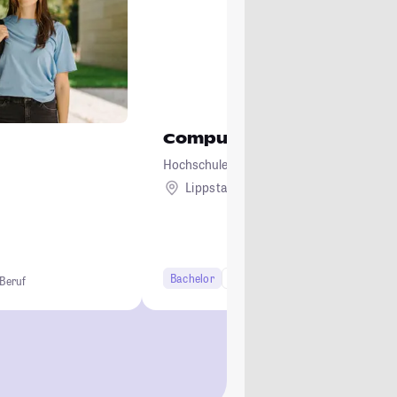
Computervisualistik und 
Hochschule Hamm-Lippstadt
Lippstadt
Bachelor
7 Semester
 Beruf