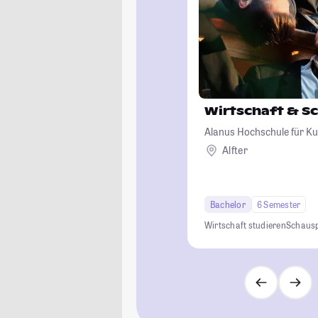
Wirtschaft & S
Alanus Hochschule für Ku
Alfter
Bachelor
6 Semester
Wirtschaft studieren
Schausp