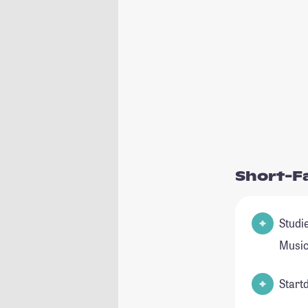
Short-F
Studienfeld(
Music
Start