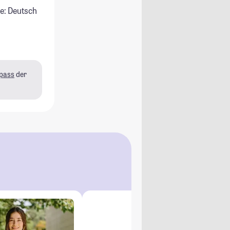
e: Deutsch
pass
der