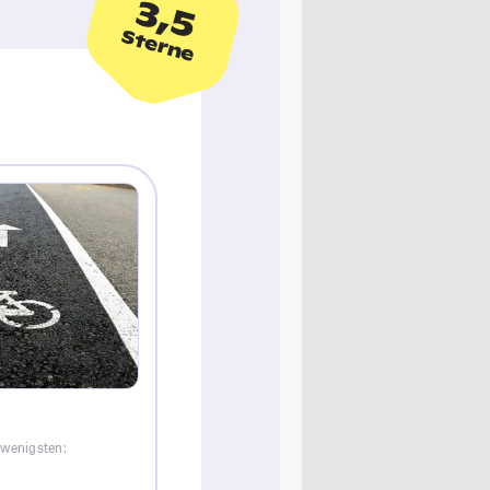
3,5
Sterne
 wenigsten: