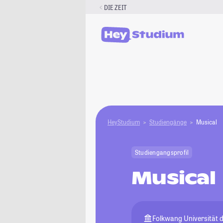
Zum
DIE ZEIT
Inhalt
springen
HeyStudium
Studiengänge
Musical
Studiengangsprofil
Musical
Folkwang Universität 