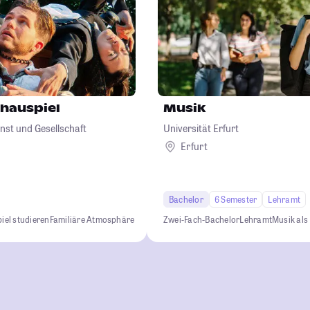
chauspiel
Musik
nst und Gesellschaft
Universität Erfurt
Erfurt
Bachelor
6 Semester
Lehramt
iel studieren
Familiäre Atmosphäre
Zwei-Fach-Bachelor
Lehramt
Musik als