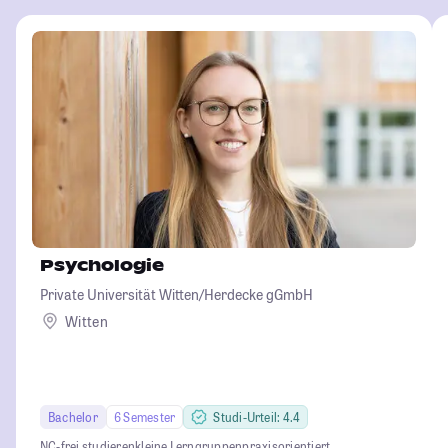
Psychologie
Private Universität Witten/Herdecke gGmbH
Witten
Bachelor
6 Semester
Studi-Urteil: 4.4
NC-frei studieren
kleine Lerngruppen
praxisorientiert