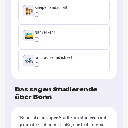
Kneipenlandschaft
Nahverkehr
Fahrradfreundlichkeit
Das sagen Studierende
über Bonn
"Bonn ist eine super Stadt zum studieren mit
"D
genau der richtigen Größe, nur fehlt mir ein
Au