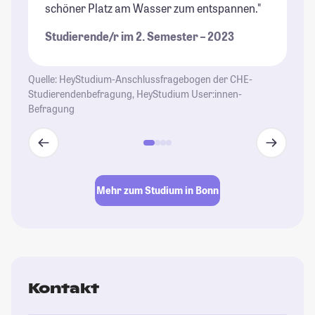
schöner Platz am Wasser zum entspannen."
Or
de
Studierende/r im 2. Semester – 2023
St
Quelle: HeyStudium-Anschlussfragebogen der CHE-
Studierendenbefragung, HeyStudium User:innen-
Befragung
Mehr zum Studium in Bonn
Kontakt