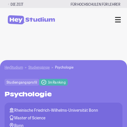
Zum
|
DIE ZEIT
FÜR HOCHSCHULEN
FÜR LEHRER
Inhalt
springen
HeyStudium
Studiengänge
Psychologie
Studiengangsprofil
Im Ranking
Psychologie
Rheinische Friedrich-Wilhelms-Universität Bonn
Master of Science
Bonn