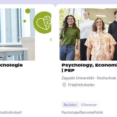
chologie
Psychology, Economic
| PEP
Zeppelin Universität - Hochschule
Kultur und Politik
Friedrichshafen
Bachelor
8 Semester
tark
Individuell
Psychologie
Ökonomie
Politik