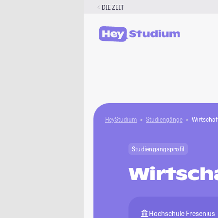
Zum
DIE ZEIT
Inhalt
springen
HeyStudium
Studiengänge
Wirtschaf
Studiengangsprofil
Wirtsch
Hochschule Fresenius