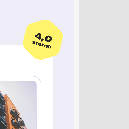
4,0
Sterne