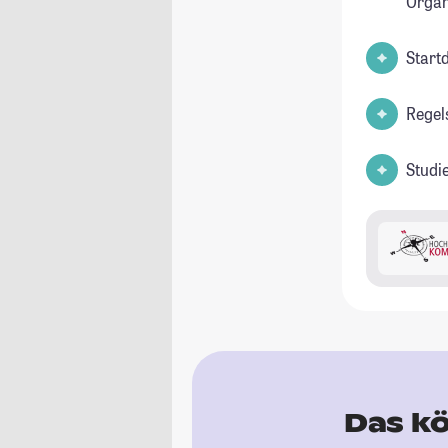
Organ
Start
Regel
Studi
Das kö