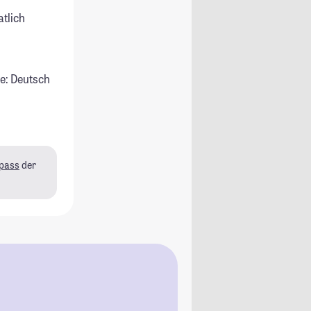
atlich
e: Deutsch
pass
der