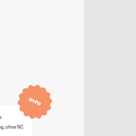
Info
e
g, ohne NC