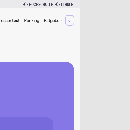
|
FÜR HOCHSCHULEN
FÜR LEHRER
ressentest
Ranking
Ratgeber