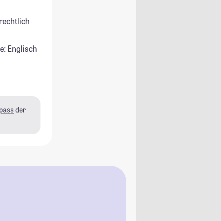
rechtlich
e: Englisch
pass
der