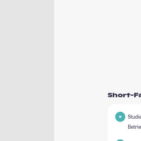
Short-F
Studie
Betri