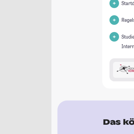
Start
Regel
Studi
Inter
Das kö