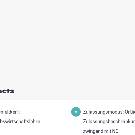
acts
nfeld(er):
Zulassungsmodus: Örtli
ebswirtschaftslehre
Zulassungsbeschränkun
zwingend mit NC