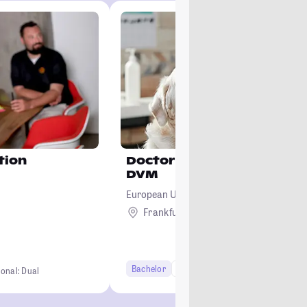
tion
Doctor of Veterinary Medi
DVM
European University Cyprus
Frankfurt am Main
Ausland
Bachelor
10+ Semester
Lehramt
ional: Dual