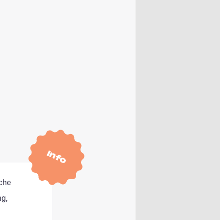
Info
che
g,