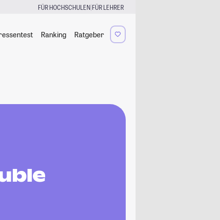
|
FÜR HOCHSCHULEN
FÜR LEHRER
ressentest
Ranking
Ratgeber
uble