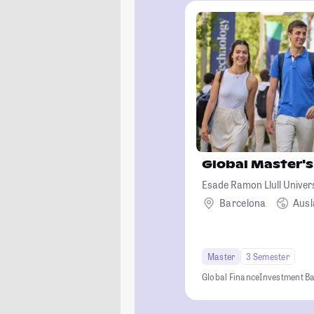
Global Master's
Esade Ramon Llull Univer
Barcelona
Aus
Master
3 Semester
Global Finance
Investment B