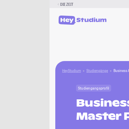
Zum
DIE ZEIT
Inhalt
springen
HeyStudium
Studiengänge
Business 
Studiengangsprofil
Busines
Master 