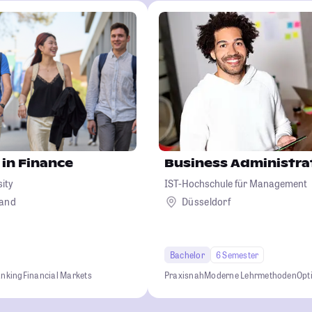
 in Finance
Business Administra
sity
IST-Hochschule für Management
land
Düsseldorf
Bachelor
6 Semester
anking
Financial Markets
Praxisnah
Moderne Lehrmethoden
Opt