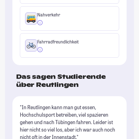
Nahverkehr
Fahrradfreundlichkeit
Das sagen Studierende
über Reutlingen
"In Reutlingen kann man gut essen,
"I
Hochschulsport betreiben, viel spazieren
Ca
gehen und nach Tübingen fahren. Leider ist
Na
hier nicht so viel los, aber ich war auch noch
be
nicht oft in der Innenstadt."
Au