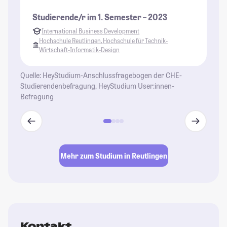
Studierende/r im 1. Semester – 2023
St
International Business Development
Hochschule Reutlingen, Hochschule für Technik-
Wirtschaft-Informatik-Design
Quelle: HeyStudium-Anschlussfragebogen der CHE-
Studierendenbefragung, HeyStudium User:innen-
Befragung
Mehr zum Studium in Reutlingen
Kontakt