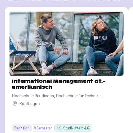
International Management dt.-
amerikanisch
Hochschule Reutlingen, Hochschule für Technik-
Wirtschaft-Informatik-Design
Reutlingen
Bachelor
8 Semester
Studi-Urteil: 4.6