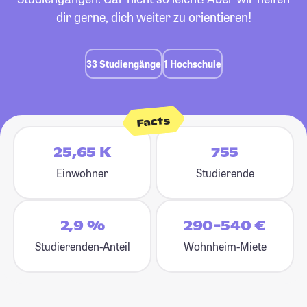
dir gerne, dich weiter zu orientieren!
33 Studiengänge
1 Hochschule
Facts
25,65 K
755
Einwohner
Studierende
2,9 %
290-540 €
Studierenden-Anteil
Wohnheim-Miete