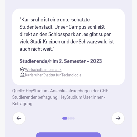
"Karlsruhe ist eine unterschätzte
"K
Studentenstadt. Unser Campus schließt
St
direkt an den Schlosspark an, es gibt super
St
viele Studi-Kneipen und der Schwarzwald ist
auch nicht weit."
Studierende/r im 2. Semester – 2023
Wirtschaftsinformatik
Karlsruher Institut für Technologie
Quelle: HeyStudium-Anschlussfragebogen der CHE-
Studierendenbefragung, HeyStudium User:innen-
Befragung