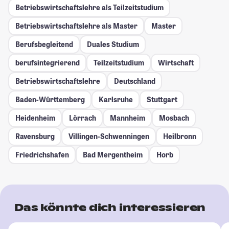
Betriebswirtschaftslehre als Teilzeitstudium
Betriebswirtschaftslehre als Master
Master
Berufsbegleitend
Duales Studium
berufsintegrierend
Teilzeitstudium
Wirtschaft
Betriebswirtschaftslehre
Deutschland
Baden-Württemberg
Karlsruhe
Stuttgart
Heidenheim
Lörrach
Mannheim
Mosbach
Ravensburg
Villingen-Schwenningen
Heilbronn
Friedrichshafen
Bad Mergentheim
Horb
Das könnte dich interessieren