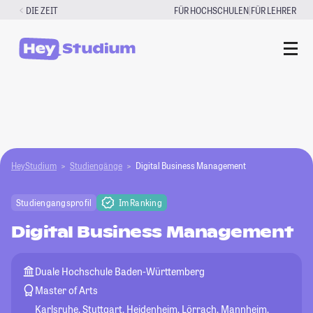
Zum
|
DIE ZEIT
FÜR HOCHSCHULEN
FÜR LEHRER
Inhalt
springen
HeyStudium
Studiengänge
Digital Business Management
Studiengangsprofil
Im Ranking
Digital Business Management
Duale Hochschule Baden-Württemberg
Master of Arts
Karlsruhe, Stuttgart, Heidenheim, Lörrach, Mannheim,