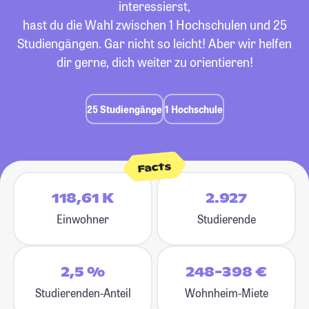
interessierst,
hast du die Wahl zwischen 1 Hochschulen und 25
Studiengängen. Gar nicht so leicht! Aber wir helfen
dir gerne, dich weiter zu orientieren!
25 Studiengänge
1 Hochschule
Facts
118,61 K
2.927
Einwohner
Studierende
2,5 %
248-398 €
Studierenden-Anteil
Wohnheim-Miete