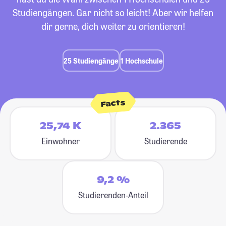
Studiengängen. Gar nicht so leicht! Aber wir helfen
dir gerne, dich weiter zu orientieren!
25 Studiengänge
1 Hochschule
Facts
25,74 K
2.365
Einwohner
Studierende
9,2 %
Studierenden-Anteil