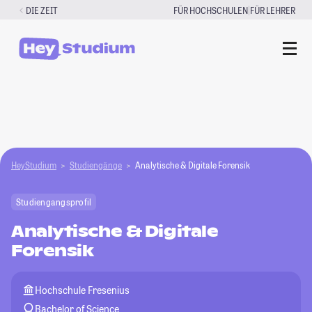
Zum
|
DIE ZEIT
FÜR HOCHSCHULEN
FÜR LEHRER
Inhalt
springen
HeyStudium
Studiengänge
Analytische & Digitale Forensik
Studiengangsprofil
Analytische & Digitale
Forensik
Hochschule Fresenius
Bachelor of Science